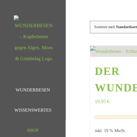
Zum
Inhalt
springen
Sortieren nach
Standardsort
DER
WUND
WUNDERBESEN
19,95
€
WISSENSWERTES
SHOP
inkl. 19 % MwSt.