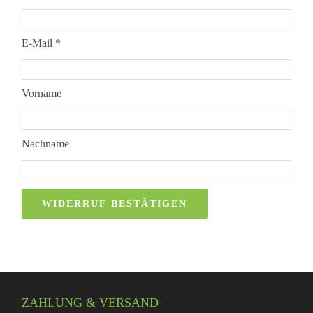
E-Mail
*
E-
Vorname
Mail
(wiederholen)
Nachname
*
WIDERRUF BESTÄTIGEN
ZAHLUNG & VERSAND